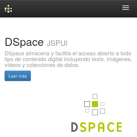
Skip
navigation
DSpace
JSPUI
DSpace almacena y facilita el acceso abierto a todo
tipo de contenido digital incluyendo texto, imágenes,
vídeos y colecciones de datos.
Leer más