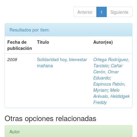
Anterior
1
Siguiente
Resultados por ítem:
Fecha de
Título
Autor(es)
publicación
2008
Solidaridad hoy, bienestar
Ortega Rodríguez,
mañana
Tarcisio
;
Cañar
Cerón, Omar
Eduardo
;
Espinoza Pabón,
Myriam
;
Melo
Arévalo, Heldidgek
Freddy
Otras opciones relacionadas
Autor