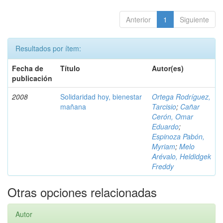
Anterior
1
Siguiente
Resultados por ítem:
Fecha de
Título
Autor(es)
publicación
2008
Solidaridad hoy, bienestar
Ortega Rodríguez,
mañana
Tarcisio
;
Cañar
Cerón, Omar
Eduardo
;
Espinoza Pabón,
Myriam
;
Melo
Arévalo, Heldidgek
Freddy
Otras opciones relacionadas
Autor