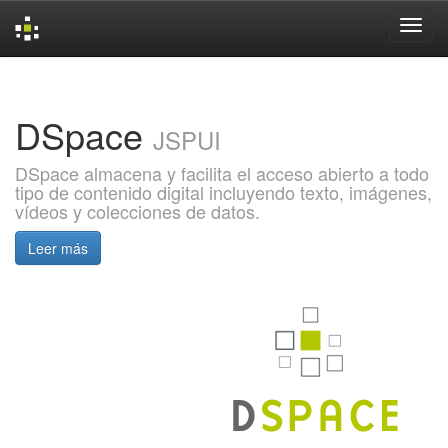
Skip
navigation
DSpace
JSPUI
DSpace almacena y facilita el acceso abierto a todo
tipo de contenido digital incluyendo texto, imágenes,
vídeos y colecciones de datos.
Leer más