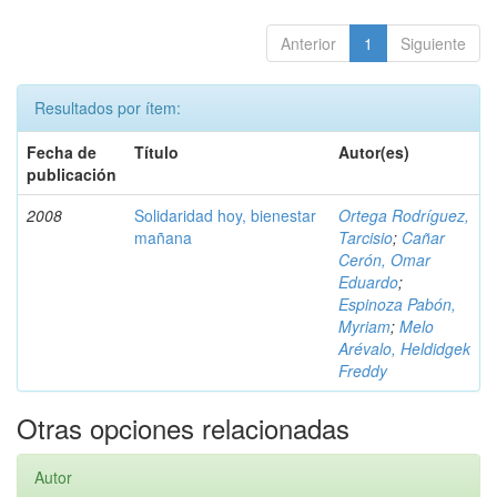
Anterior
1
Siguiente
Resultados por ítem:
Fecha de
Título
Autor(es)
publicación
2008
Solidaridad hoy, bienestar
Ortega Rodríguez,
mañana
Tarcisio
;
Cañar
Cerón, Omar
Eduardo
;
Espinoza Pabón,
Myriam
;
Melo
Arévalo, Heldidgek
Freddy
Otras opciones relacionadas
Autor