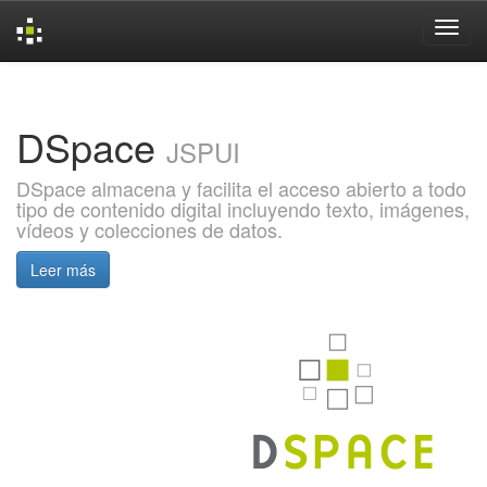
Skip
navigation
DSpace
JSPUI
DSpace almacena y facilita el acceso abierto a todo
tipo de contenido digital incluyendo texto, imágenes,
vídeos y colecciones de datos.
Leer más