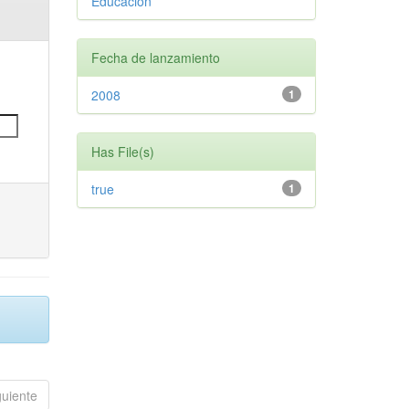
Educación
Fecha de lanzamiento
2008
1
Has File(s)
true
1
guiente