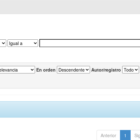
En orden
Autor/registro
Anterior
1
Si