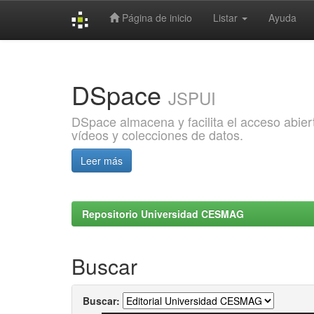
Página de inicio
Listar
Ayuda
Skip
navigation
DSpace
JSPUI
DSpace almacena y facilita el acceso abiert
vídeos y colecciones de datos.
Leer más
Repositorio Universidad CESMAG
Buscar
Buscar: