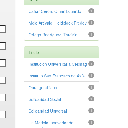
Cañar Cerón, Omar Eduardo
1
Melo Arévalo, Heldidgek Freddy
1
Ortega Rodríguez, Tarcisio
1
Título
Institución Universitaria Cesmag
1
Instituto San Francisco de Asís
1
Obra gorettiana
1
Solidaridad Social
1
Solidaridad Universal
1
Un Modelo Innovador de
1