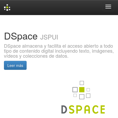
Skip
navigation
DSpace
JSPUI
DSpace almacena y facilita el acceso abierto a todo
tipo de contenido digital incluyendo texto, imágenes,
vídeos y colecciones de datos.
Leer más