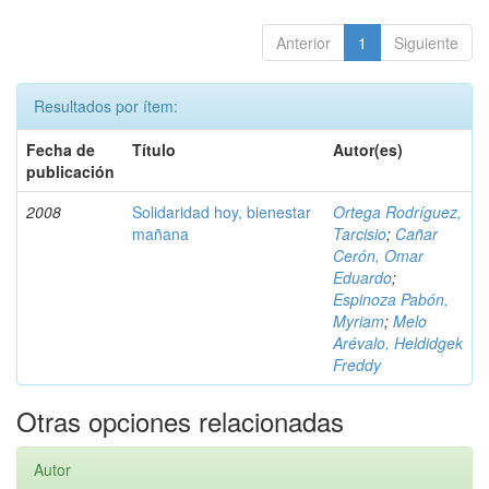
Anterior
1
Siguiente
Resultados por ítem:
Fecha de
Título
Autor(es)
publicación
2008
Solidaridad hoy, bienestar
Ortega Rodríguez,
mañana
Tarcisio
;
Cañar
Cerón, Omar
Eduardo
;
Espinoza Pabón,
Myriam
;
Melo
Arévalo, Heldidgek
Freddy
Otras opciones relacionadas
Autor