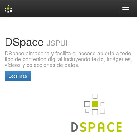
Skip
navigation
DSpace
JSPUI
DSpace almacena y facilita el acceso abierto a todo
tipo de contenido digital incluyendo texto, imágenes,
vídeos y colecciones de datos.
Leer más