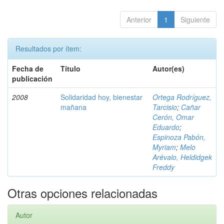
Anterior
1
Siguiente
Resultados por ítem:
Fecha de
Título
Autor(es)
publicación
2008
Solidaridad hoy, bienestar
Ortega Rodríguez,
mañana
Tarcisio
;
Cañar
Cerón, Omar
Eduardo
;
Espinoza Pabón,
Myriam
;
Melo
Arévalo, Heldidgek
Freddy
Otras opciones relacionadas
Autor