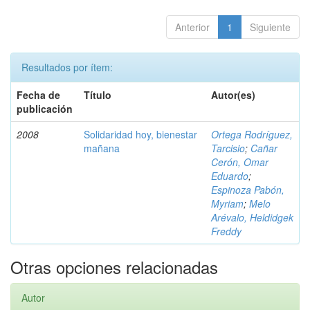
Anterior
1
Siguiente
Resultados por ítem:
Fecha de
Título
Autor(es)
publicación
2008
Solidaridad hoy, bienestar
Ortega Rodríguez,
mañana
Tarcisio
;
Cañar
Cerón, Omar
Eduardo
;
Espinoza Pabón,
Myriam
;
Melo
Arévalo, Heldidgek
Freddy
Otras opciones relacionadas
Autor