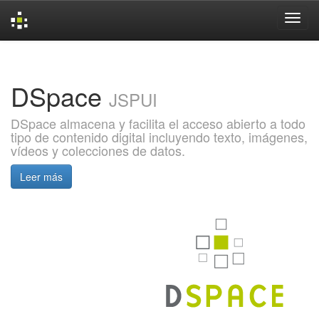
Skip
navigation
DSpace
JSPUI
DSpace almacena y facilita el acceso abierto a todo
tipo de contenido digital incluyendo texto, imágenes,
vídeos y colecciones de datos.
Leer más