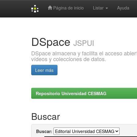
Página de inicio
Listar
Ayuda
Skip
navigation
DSpace
JSPUI
DSpace almacena y facilita el acceso abiert
vídeos y colecciones de datos.
Leer más
Repositorio Universidad CESMAG
Buscar
Buscar: