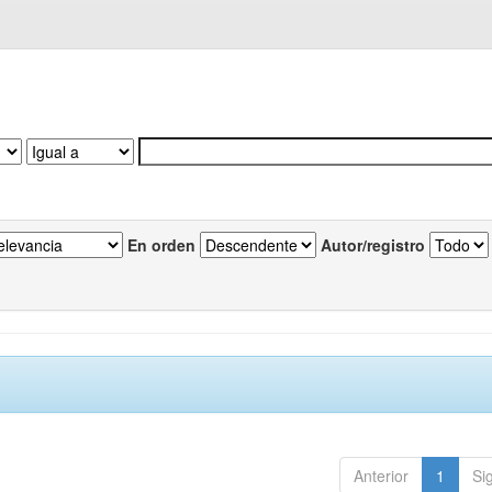
En orden
Autor/registro
Anterior
1
Si