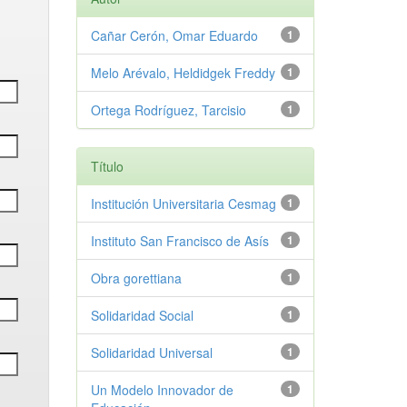
Cañar Cerón, Omar Eduardo
1
Melo Arévalo, Heldidgek Freddy
1
Ortega Rodríguez, Tarcisio
1
Título
Institución Universitaria Cesmag
1
Instituto San Francisco de Asís
1
Obra gorettiana
1
Solidaridad Social
1
Solidaridad Universal
1
Un Modelo Innovador de
1