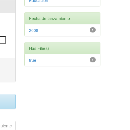
Educación
Fecha de lanzamiento
2008
1
Has File(s)
true
1
guiente