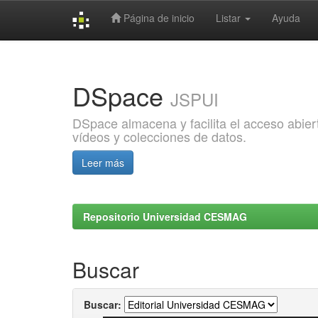
Página de inicio
Listar
Ayuda
Skip
navigation
DSpace
JSPUI
DSpace almacena y facilita el acceso abiert
vídeos y colecciones de datos.
Leer más
Repositorio Universidad CESMAG
Buscar
Buscar: