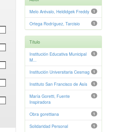
Melo Arévalo, Heldidgek Freddy
1
Ortega Rodríguez, Tarcisio
1
Título
Institución Educativa Municipal
1
M...
Institución Universitaria Cesmag
1
Instituto San Francisco de Asís
1
María Goretti, Fuente
1
Inspiradora
Obra gorettiana
1
Solidaridad Personal
1