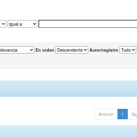
En orden
Autor/registro
Anterior
1
Si