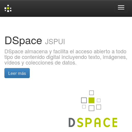
Skip
navigation
DSpace
JSPUI
DSpace almacena y facilita el acceso abierto a todo
tipo de contenido digital incluyendo texto, imágenes,
vídeos y colecciones de datos.
Leer más