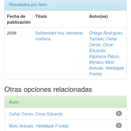
Resultados por ítem:
Fecha de
Título
Autor(es)
publicación
2008
Solidaridad hoy, bienestar
Ortega Rodríguez,
mañana
Tarcisio
;
Cañar
Cerón, Omar
Eduardo
;
Espinoza Pabón,
Myriam
;
Melo
Arévalo, Heldidgek
Freddy
Otras opciones relacionadas
Autor
Cañar Cerón, Omar Eduardo
1
Melo Arévalo, Heldidgek Freddy
1