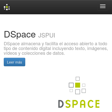
Skip
navigation
DSpace
JSPUI
DSpace almacena y facilita el acceso abierto a todo
tipo de contenido digital incluyendo texto, imágenes,
vídeos y colecciones de datos.
Leer más