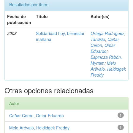
Resultados por ítem:
Fecha de
Título
Autor(es)
publicación
2008
Solidaridad hoy, bienestar
Ortega Rodríguez,
mañana
Tarcisio
;
Cañar
Cerón, Omar
Eduardo
;
Espinoza Pabón,
Myriam
;
Melo
Arévalo, Heldidgek
Freddy
Otras opciones relacionadas
Autor
Cañar Cerón, Omar Eduardo
1
Melo Arévalo, Heldidgek Freddy
1