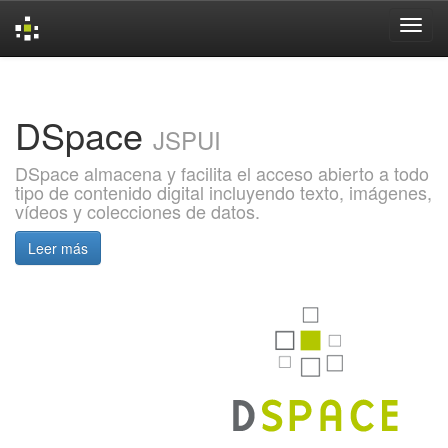
Skip
navigation
DSpace
JSPUI
DSpace almacena y facilita el acceso abierto a todo
tipo de contenido digital incluyendo texto, imágenes,
vídeos y colecciones de datos.
Leer más