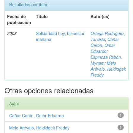
Resultados por ítem:
Fecha de
Título
Autor(es)
publicación
2008
Solidaridad hoy, bienestar
Ortega Rodríguez,
mañana
Tarcisio
;
Cañar
Cerón, Omar
Eduardo
;
Espinoza Pabón,
Myriam
;
Melo
Arévalo, Heldidgek
Freddy
Otras opciones relacionadas
Autor
Cañar Cerón, Omar Eduardo
1
Melo Arévalo, Heldidgek Freddy
1