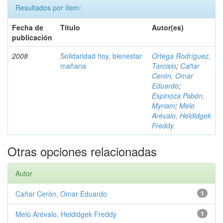
Resultados por ítem:
Fecha de
Título
Autor(es)
publicación
2008
Solidaridad hoy, bienestar
Ortega Rodríguez,
mañana
Tarcisio
;
Cañar
Cerón, Omar
Eduardo
;
Espinoza Pabón,
Myriam
;
Melo
Arévalo, Heldidgek
Freddy
Otras opciones relacionadas
Autor
Cañar Cerón, Omar Eduardo
1
Melo Arévalo, Heldidgek Freddy
1