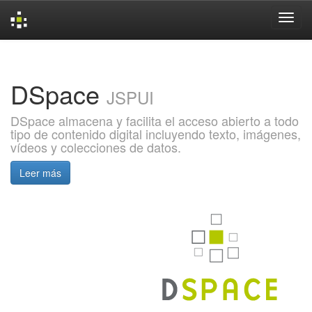
Skip
navigation
DSpace
JSPUI
DSpace almacena y facilita el acceso abierto a todo
tipo de contenido digital incluyendo texto, imágenes,
vídeos y colecciones de datos.
Leer más