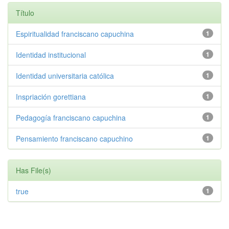
Título
Espiritualidad franciscano capuchina
1
Identidad institucional
1
Identidad universitaria católica
1
Inspriación gorettiana
1
Pedagogía franciscano capuchina
1
Pensamiento franciscano capuchino
1
Has File(s)
true
1