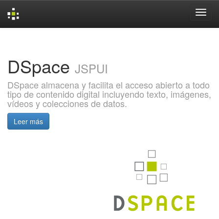
Skip
navigation
DSpace
JSPUI
DSpace almacena y facilita el acceso abierto a todo
tipo de contenido digital incluyendo texto, imágenes,
vídeos y colecciones de datos.
Leer más