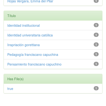
Rojas Vergara, Emma del Pilar
1
Título
Identidad institucional
1
Identidad universitaria católica
1
Inspriación gorettiana
1
Pedagogía franciscano capuchina
1
Pensamiento franciscano capuchino
1
Has File(s)
true
1