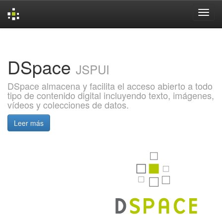
Skip
navigation
DSpace
JSPUI
DSpace almacena y facilita el acceso abierto a todo
tipo de contenido digital incluyendo texto, imágenes,
vídeos y colecciones de datos.
Leer más