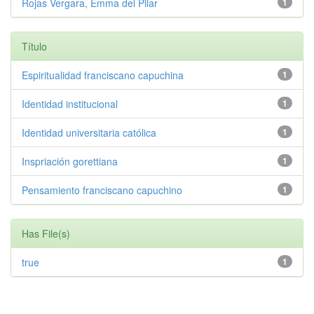
Rojas Vergara, Emma del Pilar
1
Título
Espiritualidad franciscano capuchina
1
Identidad institucional
1
Identidad universitaria católica
1
Inspriación gorettiana
1
Pensamiento franciscano capuchino
1
Has File(s)
true
1