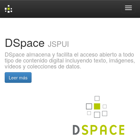
Skip
navigation
DSpace
JSPUI
DSpace almacena y facilita el acceso abierto a todo
tipo de contenido digital incluyendo texto, imágenes,
vídeos y colecciones de datos.
Leer más