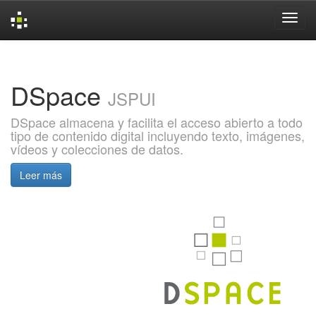
Skip
navigation
DSpace
JSPUI
DSpace almacena y facilita el acceso abierto a todo
tipo de contenido digital incluyendo texto, imágenes,
vídeos y colecciones de datos.
Leer más