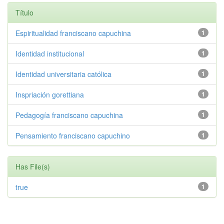
Título
Espiritualidad franciscano capuchina
1
Identidad institucional
1
Identidad universitaria católica
1
Inspriación gorettiana
1
Pedagogía franciscano capuchina
1
Pensamiento franciscano capuchino
1
Has File(s)
true
1