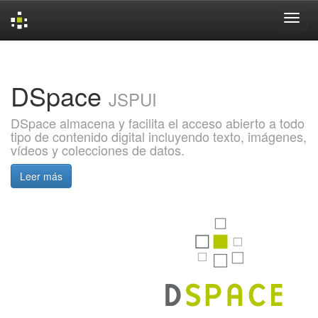
Skip
navigation
DSpace
JSPUI
DSpace almacena y facilita el acceso abierto a todo
tipo de contenido digital incluyendo texto, imágenes,
vídeos y colecciones de datos.
Leer más