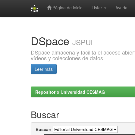
Página de inicio
Listar
Ayuda
Skip
navigation
DSpace
JSPUI
DSpace almacena y facilita el acceso abiert
vídeos y colecciones de datos.
Leer más
Repositorio Universidad CESMAG
Buscar
Buscar: