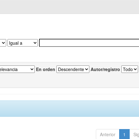
En orden
Autor/registro
Anterior
1
Si