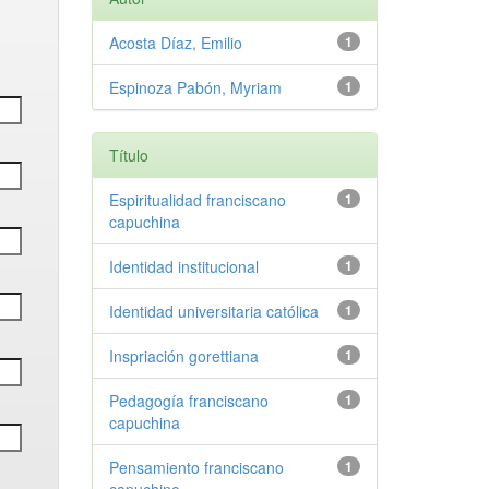
Acosta Díaz, Emilio
1
Espinoza Pabón, Myriam
1
Título
Espiritualidad franciscano
1
capuchina
Identidad institucional
1
Identidad universitaria católica
1
Inspriación gorettiana
1
Pedagogía franciscano
1
capuchina
Pensamiento franciscano
1