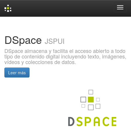
Skip
navigation
DSpace
JSPUI
DSpace almacena y facilita el acceso abierto a todo
tipo de contenido digital incluyendo texto, imágenes,
vídeos y colecciones de datos.
Leer más