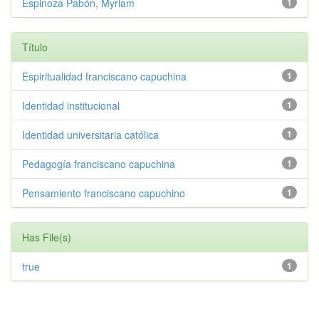
Espinoza Pabón, Myriam
1
Título
Espiritualidad franciscano capuchina
1
Identidad institucional
1
Identidad universitaria católica
1
Pedagogía franciscano capuchina
1
Pensamiento franciscano capuchino
1
Has File(s)
true
1