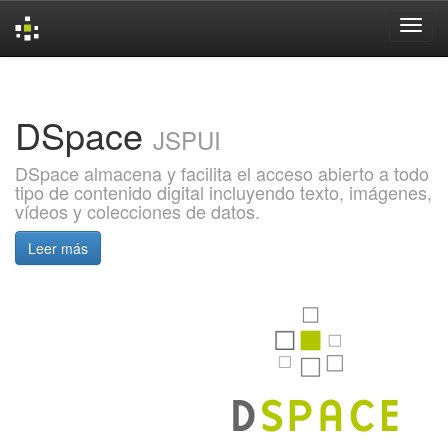
Skip
navigation
DSpace
JSPUI
DSpace almacena y facilita el acceso abierto a todo
tipo de contenido digital incluyendo texto, imágenes,
vídeos y colecciones de datos.
Leer más