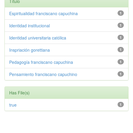
Título
Espiritualidad franciscano capuchina
1
Identidad institucional
1
Identidad universitaria católica
1
Inspriación gorettiana
1
Pedagogía franciscano capuchina
1
Pensamiento franciscano capuchino
1
Has File(s)
true
1