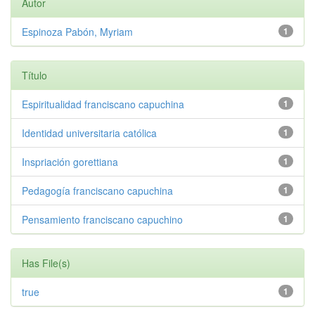
Autor
Espinoza Pabón, Myriam
1
Título
Espiritualidad franciscano capuchina
1
Identidad universitaria católica
1
Inspriación gorettiana
1
Pedagogía franciscano capuchina
1
Pensamiento franciscano capuchino
1
Has File(s)
true
1