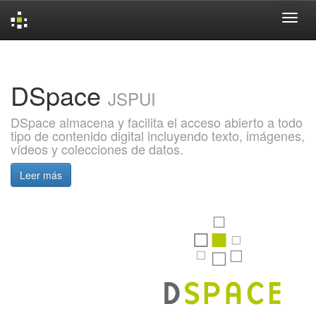
Skip
navigation
DSpace
JSPUI
DSpace almacena y facilita el acceso abierto a todo
tipo de contenido digital incluyendo texto, imágenes,
vídeos y colecciones de datos.
Leer más