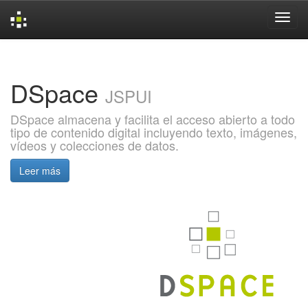
Skip
navigation
DSpace
JSPUI
DSpace almacena y facilita el acceso abierto a todo
tipo de contenido digital incluyendo texto, imágenes,
vídeos y colecciones de datos.
Leer más