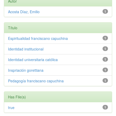
Autor
Acosta Díaz, Emilio
1
Título
Espiritualidad franciscano capuchina
1
Identidad institucional
1
Identidad universitaria católica
1
Inspriación gorettiana
1
Pedagogía franciscano capuchina
1
Has File(s)
true
1