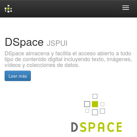
Skip
navigation
DSpace
JSPUI
DSpace almacena y facilita el acceso abierto a todo
tipo de contenido digital incluyendo texto, imágenes,
vídeos y colecciones de datos.
Leer más