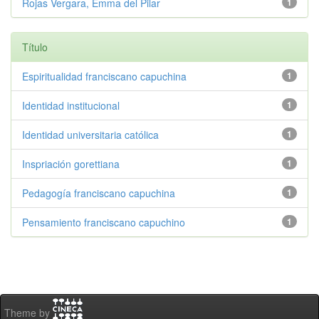
Rojas Vergara, Emma del Pilar
1
Título
Espiritualidad franciscano capuchina
1
Identidad institucional
1
Identidad universitaria católica
1
Inspriación gorettiana
1
Pedagogía franciscano capuchina
1
Pensamiento franciscano capuchino
1
Theme by