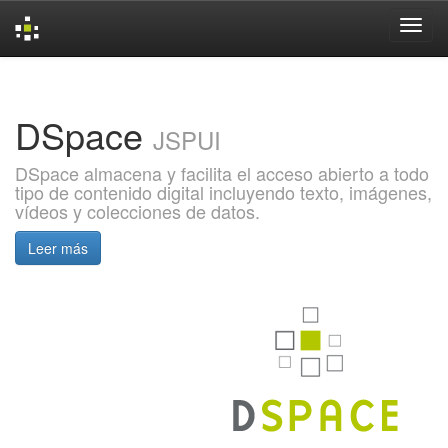
Skip
navigation
DSpace
JSPUI
DSpace almacena y facilita el acceso abierto a todo
tipo de contenido digital incluyendo texto, imágenes,
vídeos y colecciones de datos.
Leer más