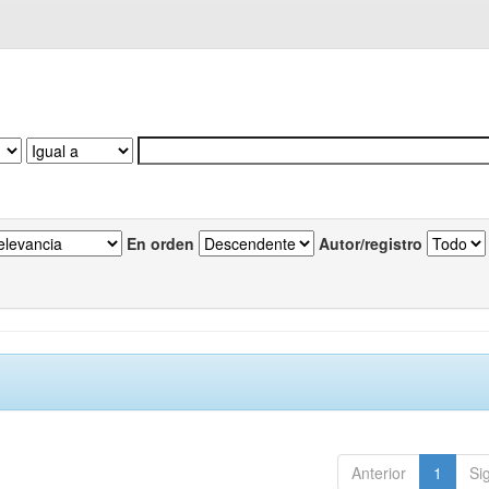
En orden
Autor/registro
Anterior
1
Si