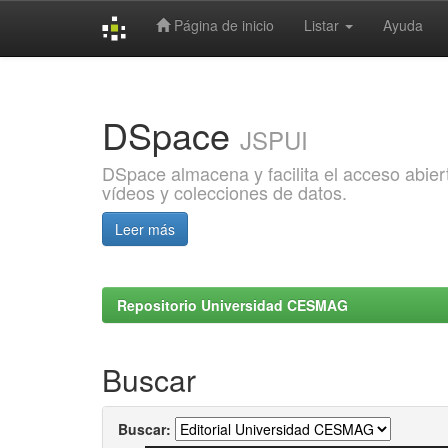
Página de inicio
Listar
Ayuda
Skip
navigation
DSpace
JSPUI
DSpace almacena y facilita el acceso abiert
vídeos y colecciones de datos.
Leer más
Repositorio Universidad CESMAG
Buscar
Buscar: