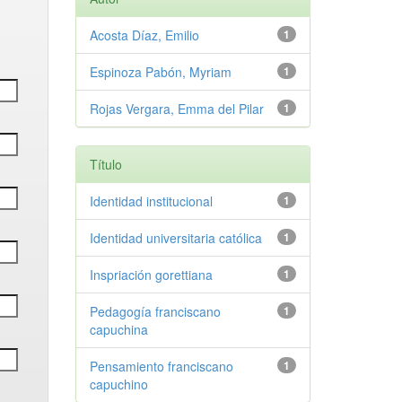
Acosta Díaz, Emilio
1
Espinoza Pabón, Myriam
1
Rojas Vergara, Emma del Pilar
1
Título
Identidad institucional
1
Identidad universitaria católica
1
Inspriación gorettiana
1
Pedagogía franciscano
1
capuchina
Pensamiento franciscano
1
capuchino