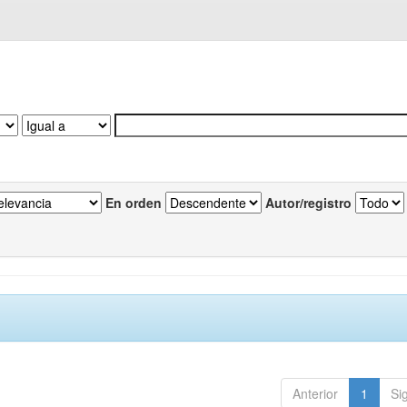
En orden
Autor/registro
Anterior
1
Si