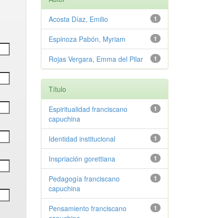
Acosta Díaz, Emilio
1
Espinoza Pabón, Myriam
1
Rojas Vergara, Emma del Pilar
1
Título
Espiritualidad franciscano
1
capuchina
Identidad institucional
1
Inspriación gorettiana
1
Pedagogía franciscano
1
capuchina
Pensamiento franciscano
1