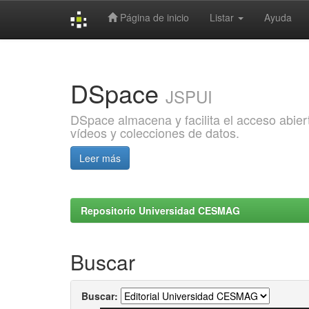
Página de inicio
Listar
Ayuda
Skip
navigation
DSpace
JSPUI
DSpace almacena y facilita el acceso abiert
vídeos y colecciones de datos.
Leer más
Repositorio Universidad CESMAG
Buscar
Buscar: