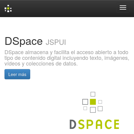
Skip
navigation
DSpace
JSPUI
DSpace almacena y facilita el acceso abierto a todo
tipo de contenido digital incluyendo texto, imágenes,
vídeos y colecciones de datos.
Leer más