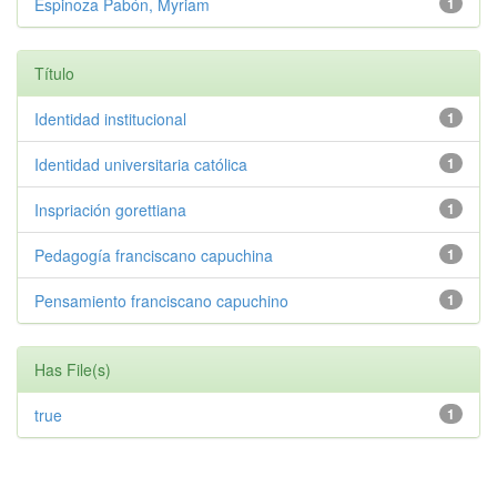
Espinoza Pabón, Myriam
1
Título
Identidad institucional
1
Identidad universitaria católica
1
Inspriación gorettiana
1
Pedagogía franciscano capuchina
1
Pensamiento franciscano capuchino
1
Has File(s)
true
1