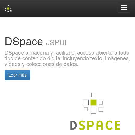
Skip
navigation
DSpace
JSPUI
DSpace almacena y facilita el acceso abierto a todo
tipo de contenido digital incluyendo texto, imágenes,
vídeos y colecciones de datos.
Leer más