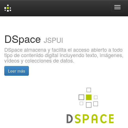
Skip
navigation
DSpace
JSPUI
DSpace almacena y facilita el acceso abierto a todo
tipo de contenido digital incluyendo texto, imágenes,
vídeos y colecciones de datos.
Leer más