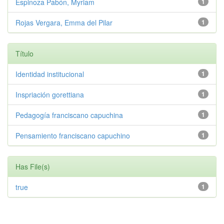
Espinoza Pabón, Myriam
1
Rojas Vergara, Emma del Pilar
1
Título
Identidad institucional
1
Inspriación gorettiana
1
Pedagogía franciscano capuchina
1
Pensamiento franciscano capuchino
1
Has File(s)
true
1