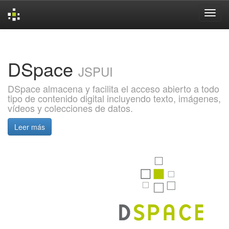
Skip
navigation
DSpace
JSPUI
DSpace almacena y facilita el acceso abierto a todo
tipo de contenido digital incluyendo texto, imágenes,
vídeos y colecciones de datos.
Leer más