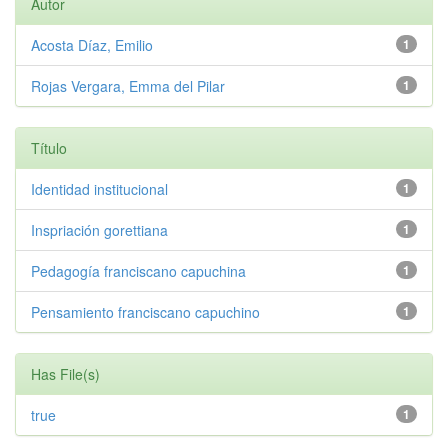
Autor
Acosta Díaz, Emilio
1
Rojas Vergara, Emma del Pilar
1
Título
Identidad institucional
1
Inspriación gorettiana
1
Pedagogía franciscano capuchina
1
Pensamiento franciscano capuchino
1
Has File(s)
true
1