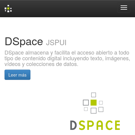
Skip
navigation
DSpace
JSPUI
DSpace almacena y facilita el acceso abierto a todo
tipo de contenido digital incluyendo texto, imágenes,
vídeos y colecciones de datos.
Leer más