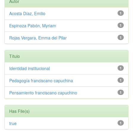
Autor
Acosta Díaz, Emilio
1
Espinoza Pabón, Myriam
1
Rojas Vergara, Emma del Pilar
1
Título
Identidad institucional
1
Pedagogía franciscano capuchina
1
Pensamiento franciscano capuchino
1
Has File(s)
true
1