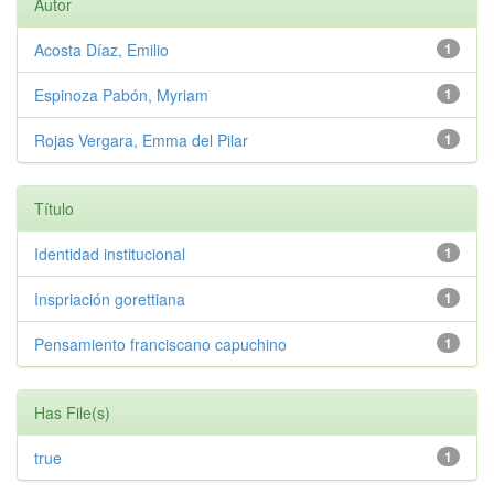
Autor
Acosta Díaz, Emilio
1
Espinoza Pabón, Myriam
1
Rojas Vergara, Emma del Pilar
1
Título
Identidad institucional
1
Inspriación gorettiana
1
Pensamiento franciscano capuchino
1
Has File(s)
true
1