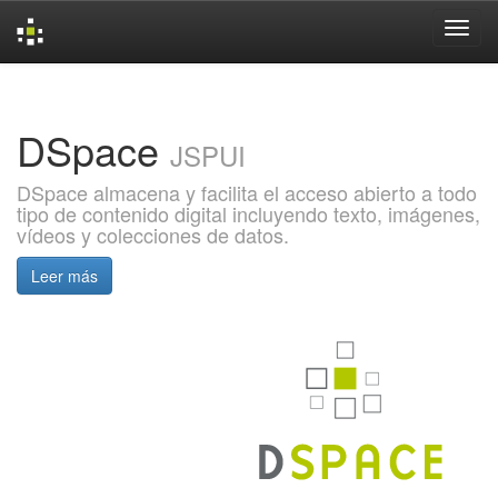
Skip
navigation
DSpace
JSPUI
DSpace almacena y facilita el acceso abierto a todo
tipo de contenido digital incluyendo texto, imágenes,
vídeos y colecciones de datos.
Leer más