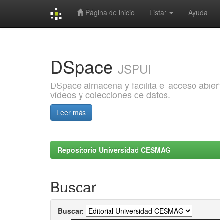
Página de inicio
Listar
Ayuda
Skip
navigation
DSpace
JSPUI
DSpace almacena y facilita el acceso abiert
vídeos y colecciones de datos.
Leer más
Repositorio Universidad CESMAG
Buscar
Buscar: