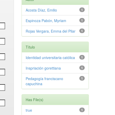
Acosta Díaz, Emilio
1
Espinoza Pabón, Myriam
1
Rojas Vergara, Emma del Pilar
1
Título
Identidad universitaria católica
1
Inspriación gorettiana
1
Pedagogía franciscano
1
capuchina
Has File(s)
true
1