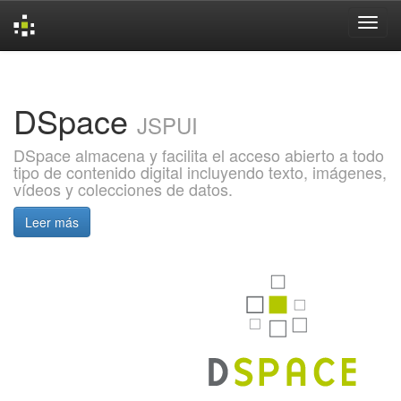
Skip
navigation
DSpace
JSPUI
DSpace almacena y facilita el acceso abierto a todo
tipo de contenido digital incluyendo texto, imágenes,
vídeos y colecciones de datos.
Leer más