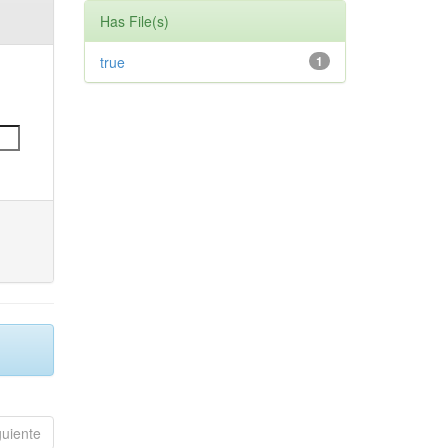
Has File(s)
true
1
guiente