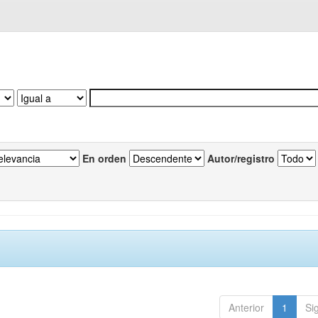
En orden
Autor/registro
Anterior
1
Si