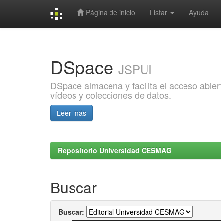
Página de inicio
Listar
Ayuda
Skip
navigation
DSpace
JSPUI
DSpace almacena y facilita el acceso abiert
vídeos y colecciones de datos.
Leer más
Repositorio Universidad CESMAG
Buscar
Buscar: