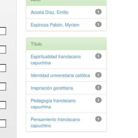
Acosta Díaz, Emilio
1
Espinoza Pabón, Myriam
1
Título
Espiritualidad franciscano
1
capuchina
Identidad universitaria católica
1
Inspriación gorettiana
1
Pedagogía franciscano
1
capuchina
Pensamiento franciscano
1
capuchino