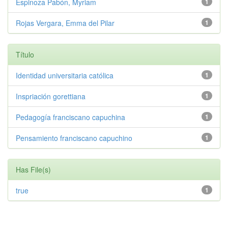
Espinoza Pabón, Myriam
1
Rojas Vergara, Emma del Pilar
1
Título
Identidad universitaria católica
1
Inspriación gorettiana
1
Pedagogía franciscano capuchina
1
Pensamiento franciscano capuchino
1
Has File(s)
true
1