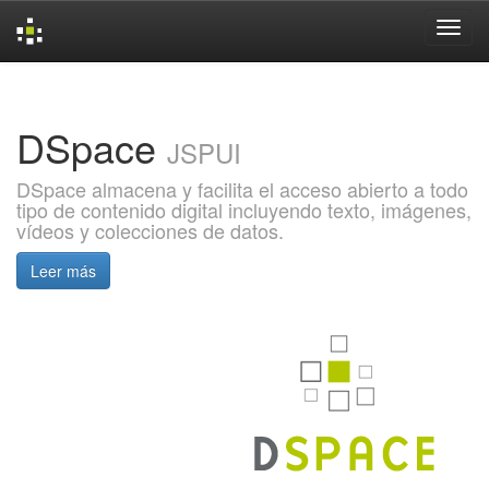
Skip
navigation
DSpace
JSPUI
DSpace almacena y facilita el acceso abierto a todo
tipo de contenido digital incluyendo texto, imágenes,
vídeos y colecciones de datos.
Leer más