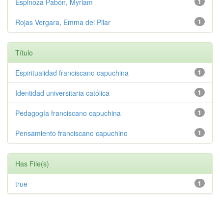
Espinoza Pabón, Myriam
1
Rojas Vergara, Emma del Pilar
1
Título
Espiritualidad franciscano capuchina
1
Identidad universitaria católica
1
Pedagogía franciscano capuchina
1
Pensamiento franciscano capuchino
1
Has File(s)
true
1