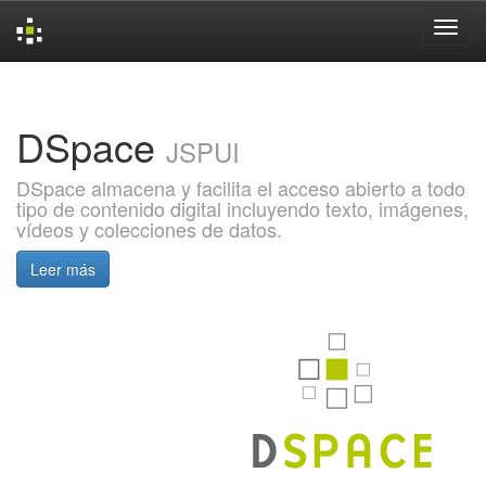
Skip
navigation
DSpace
JSPUI
DSpace almacena y facilita el acceso abierto a todo
tipo de contenido digital incluyendo texto, imágenes,
vídeos y colecciones de datos.
Leer más