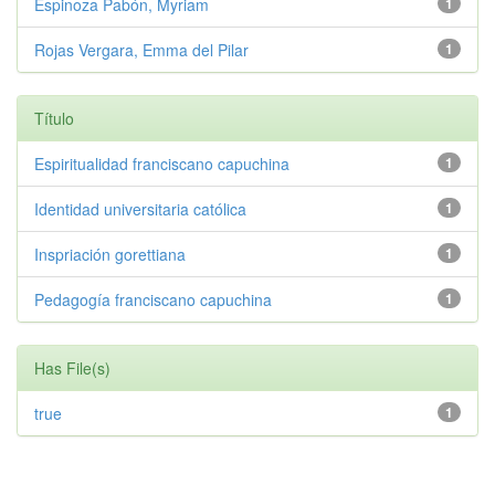
Espinoza Pabón, Myriam
1
Rojas Vergara, Emma del Pilar
1
Título
Espiritualidad franciscano capuchina
1
Identidad universitaria católica
1
Inspriación gorettiana
1
Pedagogía franciscano capuchina
1
Has File(s)
true
1