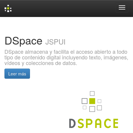
Skip
navigation
DSpace
JSPUI
DSpace almacena y facilita el acceso abierto a todo
tipo de contenido digital incluyendo texto, imágenes,
vídeos y colecciones de datos.
Leer más