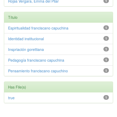
Rojas Vergara, Emma del Pilar
1
Título
Espiritualidad franciscano capuchina
1
Identidad institucional
1
Inspriación gorettiana
1
Pedagogía franciscano capuchina
1
Pensamiento franciscano capuchino
1
Has File(s)
true
1