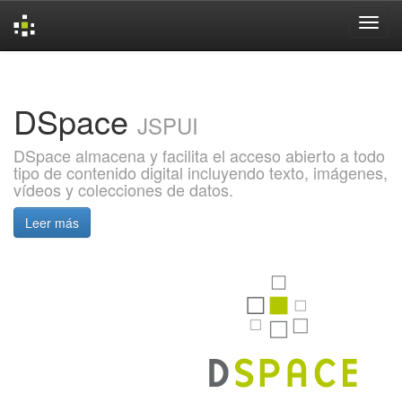
Skip
navigation
DSpace
JSPUI
DSpace almacena y facilita el acceso abierto a todo
tipo de contenido digital incluyendo texto, imágenes,
vídeos y colecciones de datos.
Leer más