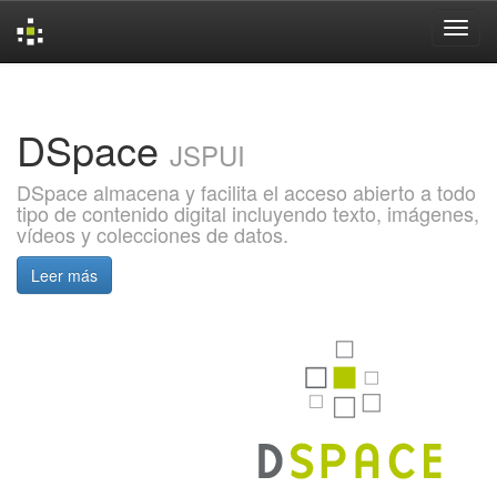
Skip
navigation
DSpace
JSPUI
DSpace almacena y facilita el acceso abierto a todo
tipo de contenido digital incluyendo texto, imágenes,
vídeos y colecciones de datos.
Leer más