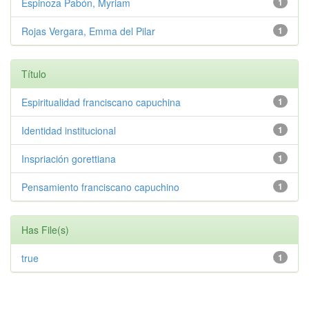
Espinoza Pabón, Myriam
1
Rojas Vergara, Emma del Pilar
1
Título
Espiritualidad franciscano capuchina
1
Identidad institucional
1
Inspriación gorettiana
1
Pensamiento franciscano capuchino
1
Has File(s)
true
1