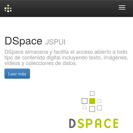
Skip
navigation
DSpace
JSPUI
DSpace almacena y facilita el acceso abierto a todo
tipo de contenido digital incluyendo texto, imágenes,
vídeos y colecciones de datos.
Leer más