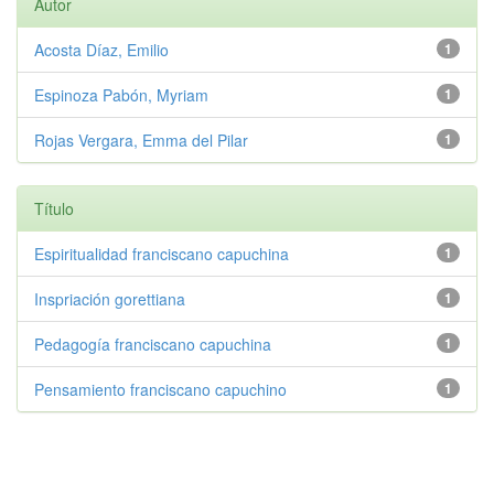
Autor
Acosta Díaz, Emilio
1
Espinoza Pabón, Myriam
1
Rojas Vergara, Emma del Pilar
1
Título
Espiritualidad franciscano capuchina
1
Inspriación gorettiana
1
Pedagogía franciscano capuchina
1
Pensamiento franciscano capuchino
1