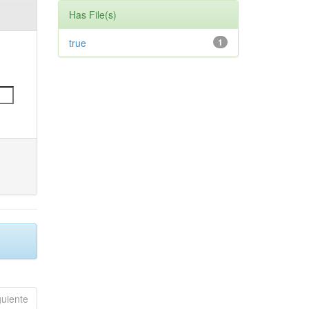
Has File(s)
true
1
guiente