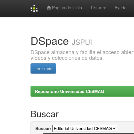
Página de inicio
Listar
Ayuda
Skip
navigation
DSpace
JSPUI
DSpace almacena y facilita el acceso abiert
vídeos y colecciones de datos.
Leer más
Repositorio Universidad CESMAG
Buscar
Buscar: