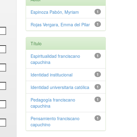
Espinoza Pabón, Myriam
1
Rojas Vergara, Emma del Pilar
1
Título
Espiritualidad franciscano
1
capuchina
Identidad institucional
1
Identidad universitaria católica
1
Pedagogía franciscano
1
capuchina
Pensamiento franciscano
1
capuchino