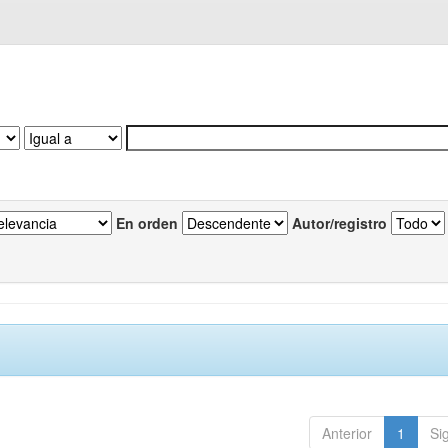
En orden
Autor/registro
Anterior
1
Si