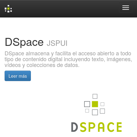
Skip
navigation
DSpace
JSPUI
DSpace almacena y facilita el acceso abierto a todo
tipo de contenido digital incluyendo texto, imágenes,
vídeos y colecciones de datos.
Leer más