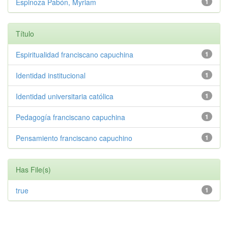
Espinoza Pabón, Myriam
1
Título
Espiritualidad franciscano capuchina
1
Identidad institucional
1
Identidad universitaria católica
1
Pedagogía franciscano capuchina
1
Pensamiento franciscano capuchino
1
Has File(s)
true
1