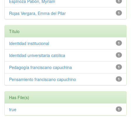
Espinoza Pabón, Myriam
1
Rojas Vergara, Emma del Pilar
1
Título
Identidad institucional
1
Identidad universitaria católica
1
Pedagogía franciscano capuchina
1
Pensamiento franciscano capuchino
1
Has File(s)
true
1