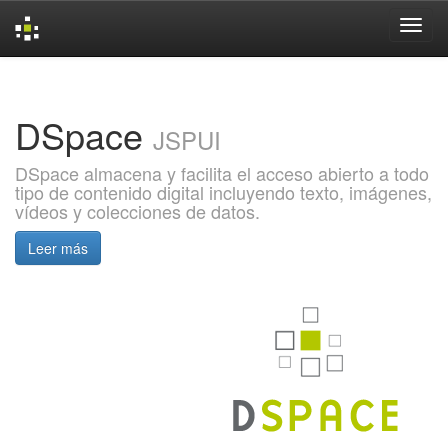
Skip
navigation
DSpace
JSPUI
DSpace almacena y facilita el acceso abierto a todo
tipo de contenido digital incluyendo texto, imágenes,
vídeos y colecciones de datos.
Leer más