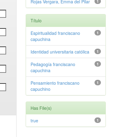
Rojas Vergara, Emma del Pilar
1
Título
Espiritualidad franciscano
1
capuchina
Identidad universitaria católica
1
Pedagogía franciscano
1
capuchina
Pensamiento franciscano
1
capuchino
Has File(s)
true
1