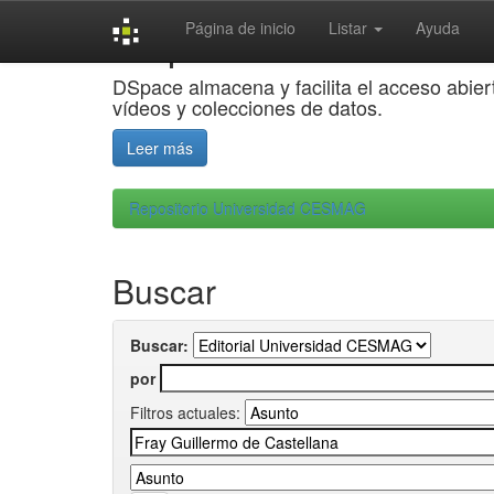
Skip
DSpace
Página de inicio
Listar
Ayuda
navigation
JSPUI
DSpace almacena y facilita el acceso abiert
vídeos y colecciones de datos.
Leer más
Repositorio Universidad CESMAG
Buscar
Buscar:
por
Filtros actuales: