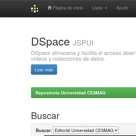
Página de inicio
Listar
Ayuda
Skip
navigation
DSpace
JSPUI
DSpace almacena y facilita el acceso abiert
vídeos y colecciones de datos.
Leer más
Repositorio Universidad CESMAG
Buscar
Buscar: