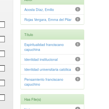
Acosta Díaz, Emilio
1
Rojas Vergara, Emma del Pilar
1
Título
Espiritualidad franciscano
1
capuchina
Identidad institucional
1
Identidad universitaria católica
1
Pensamiento franciscano
1
capuchino
Has File(s)