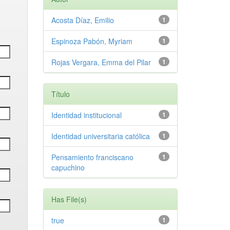
Acosta Díaz, Emilio
1
Espinoza Pabón, Myriam
1
Rojas Vergara, Emma del Pilar
1
Título
Identidad institucional
1
Identidad universitaria católica
1
Pensamiento franciscano
1
capuchino
Has File(s)
true
1