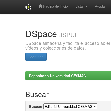
Página de inicio
Listar
Ayuda
Skip
navigation
DSpace
JSPUI
DSpace almacena y facilita el acceso abiert
vídeos y colecciones de datos.
Leer más
Repositorio Universidad CESMAG
Buscar
Buscar: