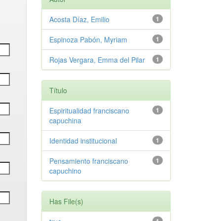
Acosta Díaz, Emilio
1
Espinoza Pabón, Myriam
1
Rojas Vergara, Emma del Pilar
1
Título
Espiritualidad franciscano
1
capuchina
Identidad institucional
1
Pensamiento franciscano
1
capuchino
Has File(s)