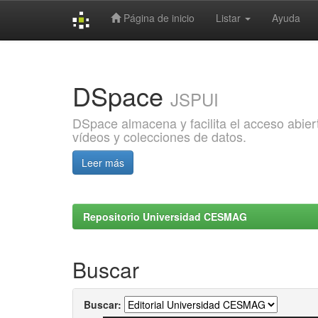
Página de inicio
Listar
Ayuda
Skip
navigation
DSpace
JSPUI
DSpace almacena y facilita el acceso abiert
vídeos y colecciones de datos.
Leer más
Repositorio Universidad CESMAG
Buscar
Buscar: