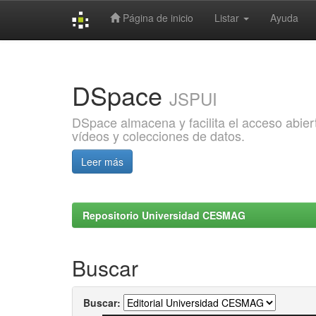
Página de inicio
Listar
Ayuda
Skip
navigation
DSpace
JSPUI
DSpace almacena y facilita el acceso abiert
vídeos y colecciones de datos.
Leer más
Repositorio Universidad CESMAG
Buscar
Buscar: