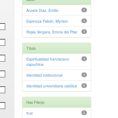
Acosta Díaz, Emilio
1
Espinoza Pabón, Myriam
1
Rojas Vergara, Emma del Pilar
1
Título
Espiritualidad franciscano
1
capuchina
Identidad institucional
1
Identidad universitaria católica
1
Has File(s)
true
1